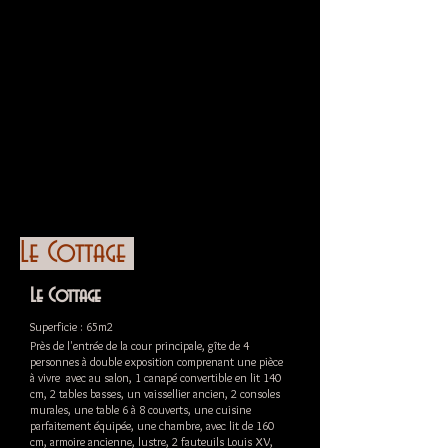
Le Cottage
Le Cottage
Superficie : 65m2
Près de l'entrée de la cour principale, gîte de 4
personnes à double exposition comprenant une pièce
à vivre avec au salon, 1 canapé convertible en lit 140
cm, 2 tables basses, un vaissellier ancien, 2 consoles
murales, une table 6 à 8 couverts, une cuisine
parfaitement équipée, une chambre, avec lit de 160
cm, armoire ancienne, lustre, 2 fauteuils Louis XV,